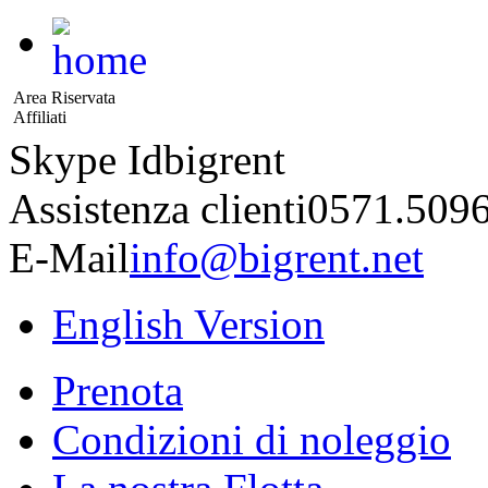
Area Riservata
Affiliati
Skype Id
bigrent
Assistenza clienti
0571.509
E-Mail
info@bigrent.net
English Version
Prenota
Condizioni di noleggio